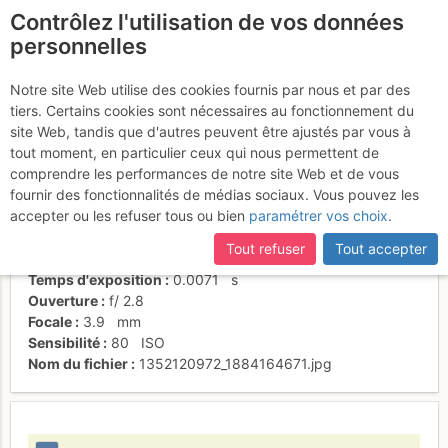
Contrôlez l'utilisation de vos données
fr
personnelles
Belle fissure
Notre site Web utilise des cookies fournis par nous et par des
tiers. Certains cookies sont nécessaires au fonctionnement du
site Web, tandis que d'autres peuvent être ajustés par vous à
tout moment, en particulier ceux qui nous permettent de
Activités
comprendre les performances de notre site Web et de vous
fournir des fonctionnalités de médias sociaux. Vous pouvez les
Date/heure
3 nov. 2012 14:27
accepter ou les refuser tous ou bien
paramétrer vos choix
.
Contributeur
Benjamin CASPAR
Type d'image (licence)
individuel (CC by-nc-nd)
Tout refuser
Tout accepter
Nom de l'APN
Apple iPhone 4
Temps d'exposition
0.0071
s
Ouverture
f/
2.8
Focale
3.9
mm
Sensibilité
80
ISO
Nom du fichier
1352120972_1884164671.jpg