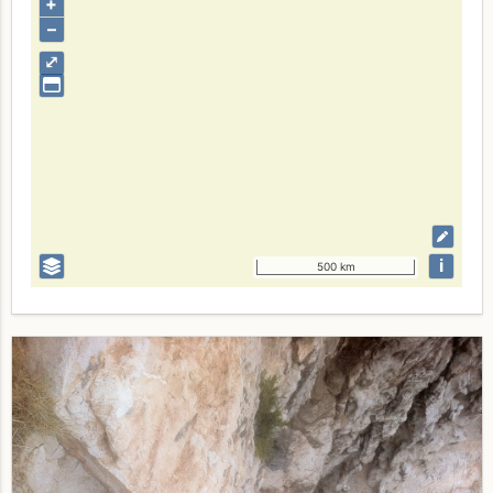
+
–
⤢
i
500 km