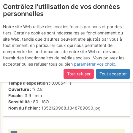
Contrôlez l'utilisation de vos données
fr
personnelles
Fin de L4 ?
Notre site Web utilise des cookies fournis par nous et par des
tiers. Certains cookies sont nécessaires au fonctionnement du
site Web, tandis que d'autres peuvent être ajustés par vous à
tout moment, en particulier ceux qui nous permettent de
Activités
comprendre les performances de notre site Web et de vous
fournir des fonctionnalités de médias sociaux. Vous pouvez les
Date/heure
3 nov. 2012 13:52
accepter ou les refuser tous ou bien
paramétrer vos choix
.
Contributeur
Benjamin CASPAR
Type d'image (licence)
individuel (CC by-nc-nd)
Tout refuser
Tout accepter
Nom de l'APN
Apple iPhone 4
Temps d'exposition
0.0054
s
Ouverture
f/
2.8
Focale
3.9
mm
Sensibilité
80
ISO
Nom du fichier
1352120968_1348789090.jpg