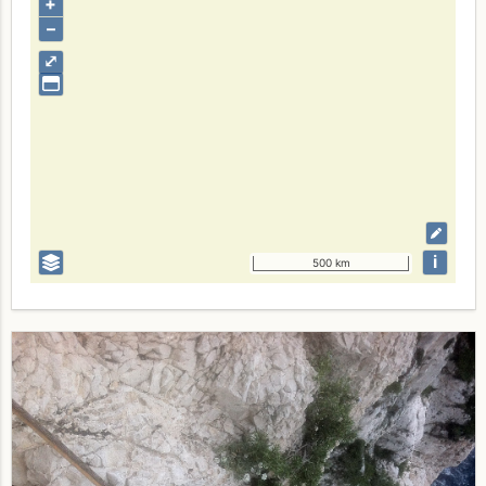
+
–
⤢
i
500 km