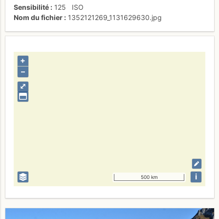
Sensibilité
125
ISO
Nom du fichier
1352121269_1131629630.jpg
+
–
⤢
i
500 km