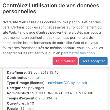
Contrôlez l'utilisation de vos données
fr
personnelles
Pte de Chambairy vue
Notre site Web utilise des cookies fournis par nous et par des
tiers. Certains cookies sont nécessaires au fonctionnement du
depuis le S en montant se
site Web, tandis que d'autres peuvent être ajustés par vous à
rendant aux Cornettes de
tout moment, en particulier ceux qui nous permettent de
comprendre les performances de notre site Web et de vous
Bise
fournir des fonctionnalités de médias sociaux. Vous pouvez les
accepter ou les refuser tous ou bien
paramétrer vos choix
.
Tout refuser
Tout accepter
Activités
Date/heure
23 oct. 2012 15:46
Contributeur
antoineb
Type d'image (licence)
individuel (CC by-nc-nd)
Catégories
paysages
Nom de l'APN
NIKON CORPORATION NIKON D7000
Temps d'exposition
0.004
s
Ouverture
f/
10
Focale
35
mm