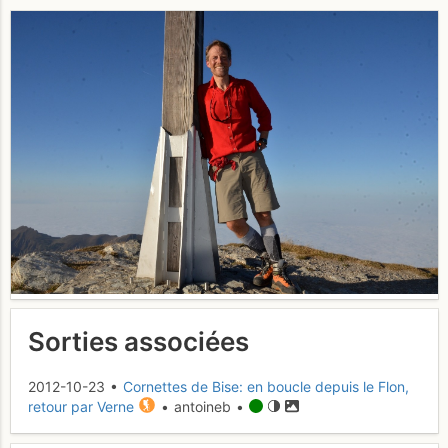
Sorties associées
2012-10-23 •
Cornettes de Bise: en boucle depuis le Flon,
retour par Verne
• antoineb •