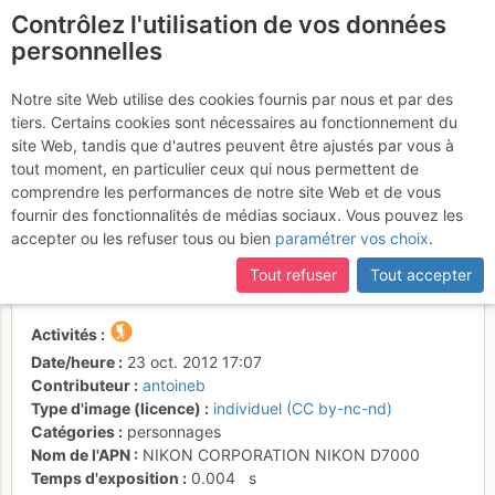
Contrôlez l'utilisation de vos données
fr
personnelles
Suite à une récente et importante mise à jour du site,
si
Antoineb sommet
certaines pages ne sont plus accessibles, manquantes ou
Notre site Web utilise des cookies fournis par nous et par des
incomplètes, déconnectez-vous puis reconnectez-vous à votre
tiers. Certains cookies sont nécessaires au fonctionnement du
Cornettes de Bise (le
compte sur le site.
site Web, tandis que d'autres peuvent être ajustés par vous à
capteur de mon appareil
tout moment, en particulier ceux qui nous permettent de
comprendre les performances de notre site Web et de vous
photo a besoin d'être
fournir des fonctionnalités de médias sociaux. Vous pouvez les
nettoyé...)
accepter ou les refuser tous ou bien
paramétrer vos choix
.
Tout refuser
Tout accepter
Activités
Date/heure
23 oct. 2012 17:07
Contributeur
antoineb
Type d'image (licence)
individuel (CC by-nc-nd)
Catégories
personnages
Nom de l'APN
NIKON CORPORATION NIKON D7000
Temps d'exposition
0.004
s