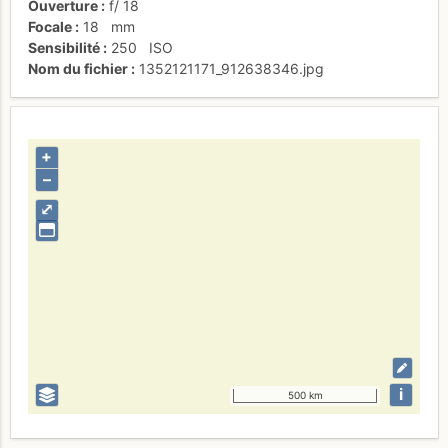
Ouverture
f/
18
Focale
18
mm
Sensibilité
250
ISO
Nom du fichier
1352121171_912638346.jpg
+
–
⤢
i
500 km