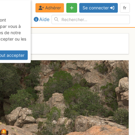
Adhérer
Se connecter
fr
Aide
sont
 par vous à
es de notre
ccepter ou les
out accepter