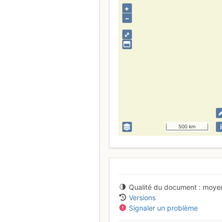
+
–
⤢
i
500 km
Qualité du document
moye
Versions
Signaler un problème