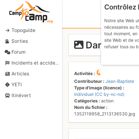
Contrôlez 
Notre site Web ut
nécessaires au f
Topoguide
tout moment, en 
site Web et de v
Sorties
Dans la dall
refuser tous ou b
Forum
Incidents et accidents
Activités
Articles
Contributeur
Jean-Baptiste
YETI
Type d'image (licence)
individuel (CC by-nc-nd)
Itinévert
Catégories
action
Nom du fichier
1352119958_2113136530.jpg