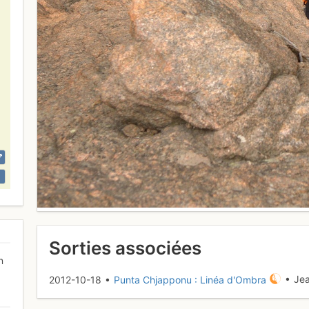
Sorties associées
n
2012-10-18 •
Punta Chjapponu : Linéa d'Ombra
• Jea