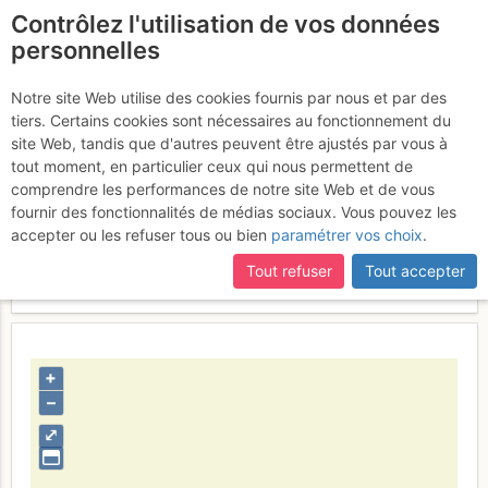
Contrôlez l'utilisation de vos données
fr
personnelles
Le retour.
Notre site Web utilise des cookies fournis par nous et par des
tiers. Certains cookies sont nécessaires au fonctionnement du
site Web, tandis que d'autres peuvent être ajustés par vous à
tout moment, en particulier ceux qui nous permettent de
Activités
comprendre les performances de notre site Web et de vous
fournir des fonctionnalités de médias sociaux. Vous pouvez les
Contributeur
skiroad
accepter ou les refuser tous ou bien
paramétrer vos choix
.
Type d'image (licence)
collaboratif (CC by-sa)
Catégories
détail
Tout refuser
Tout accepter
Nom du fichier
1352118697_575488150.jpg
+
–
⤢