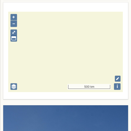
+
–
⤢
i
500 km