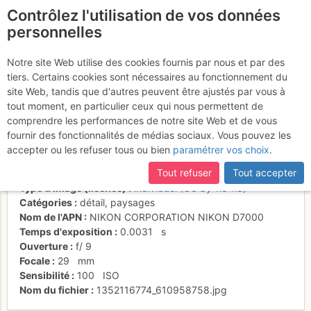
Contrôlez l'utilisation de vos données
fr
personnelles
Croix sommitale
Notre site Web utilise des cookies fournis par nous et par des
tiers. Certains cookies sont nécessaires au fonctionnement du
Cornettes de Bise
site Web, tandis que d'autres peuvent être ajustés par vous à
tout moment, en particulier ceux qui nous permettent de
comprendre les performances de notre site Web et de vous
fournir des fonctionnalités de médias sociaux. Vous pouvez les
Activités
accepter ou les refuser tous ou bien
paramétrer vos choix
.
Date/heure
29 oct. 2012 16:39
Tout refuser
Tout accepter
Contributeur
antoineb
Type d'image (licence)
individuel (CC by-nc-nd)
Catégories
détail
,
paysages
Nom de l'APN
NIKON CORPORATION NIKON D7000
Temps d'exposition
0.0031
s
Ouverture
f/
9
Focale
29
mm
Sensibilité
100
ISO
Nom du fichier
1352116774_610958758.jpg