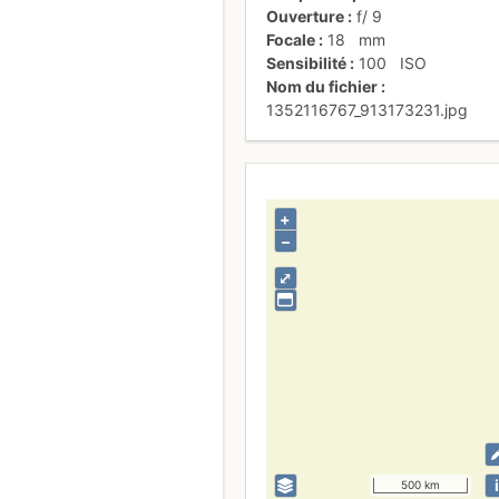
Ouverture
f/
9
Focale
18
mm
Sensibilité
100
ISO
Nom du fichier
1352116767_913173231.jpg
+
–
⤢
i
500 km