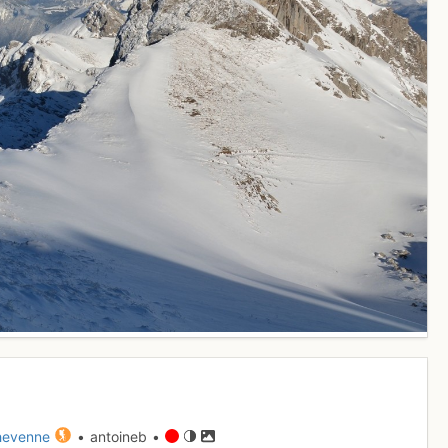
Chevenne
• antoineb •