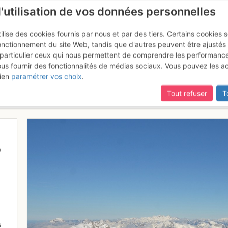
l'utilisation de vos données personnelles
ilise des cookies fournis par nous et par des tiers. Certains cookies 
onctionnement du site Web, tandis que d'autres peuvent être ajustés
particulier ceux qui nous permettent de comprendre les performanc
mise à jour du site,
si certaines pages ne sont plus accessibles, m
ous fournir des fonctionnalités de médias sociaux. Vous pouvez les a
m 2250m, rochers de Chaudin, 
ien
paramétrer vos choix
.
mmont 2172m
Tout refuser
T
9
s