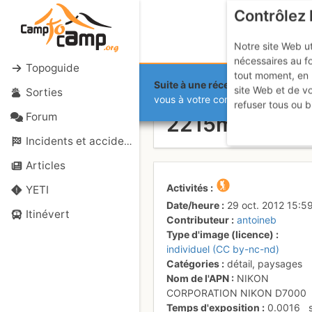
Contrôlez 
Notre site Web ut
nécessaires au f
Topoguide
tout moment, en 
Suite à une récente et importante 
site Web et de v
Sorties
Col sans no
vous à votre compte sur le site.
refuser tous ou b
Forum
2215m et Gra
Incidents et accidents
Articles
Activités
YETI
Date/heure
29 oct. 2012 15:5
Itinévert
Contributeur
antoineb
Type d'image (licence)
individuel (CC by-nc-nd)
Catégories
détail
,
paysages
Nom de l'APN
NIKON
CORPORATION NIKON D7000
Temps d'exposition
0.0016