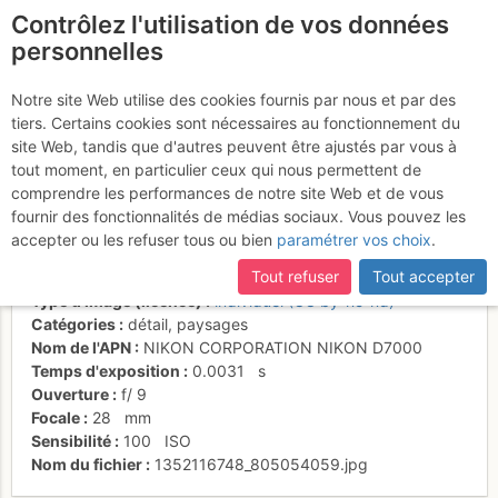
Contrôlez l'utilisation de vos données
fr
personnelles
Sommet vu pendant
Notre site Web utilise des cookies fournis par nous et par des
tiers. Certains cookies sont nécessaires au fonctionnement du
traversée zone lapiaz
site Web, tandis que d'autres peuvent être ajustés par vous à
tout moment, en particulier ceux qui nous permettent de
comprendre les performances de notre site Web et de vous
fournir des fonctionnalités de médias sociaux. Vous pouvez les
Activités
accepter ou les refuser tous ou bien
paramétrer vos choix
.
Date/heure
29 oct. 2012 15:40
Tout refuser
Tout accepter
Contributeur
antoineb
Type d'image (licence)
individuel (CC by-nc-nd)
Catégories
détail
,
paysages
Nom de l'APN
NIKON CORPORATION NIKON D7000
Temps d'exposition
0.0031
s
Ouverture
f/
9
Focale
28
mm
Sensibilité
100
ISO
Nom du fichier
1352116748_805054059.jpg