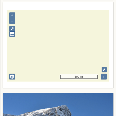
+
–
⤢
i
500 km