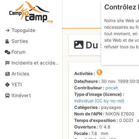
Contrôlez 
Notre site Web ut
nécessaires au f
Topoguide
tout moment, en 
site Web et de v
Sorties
Du sommet 
refuser tous ou b
Forum
Incidents et accidents
Activités
Articles
Date/heure
30 nov. 1999 00:
YETI
Contributeur
pocah
Type d'image (licence)
Itinévert
individuel (CC by-nc-nd)
Catégories
paysages
Nom de l'APN
NIKON E7600
Temps d'exposition
0.0021
Ouverture
f/
4.8
Focale
7.8
mm