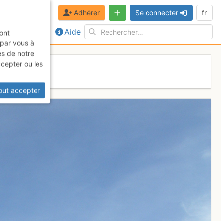
Adhérer
Se connecter
fr
Aide
sont
 par vous à
es de notre
ccepter ou les
out accepter