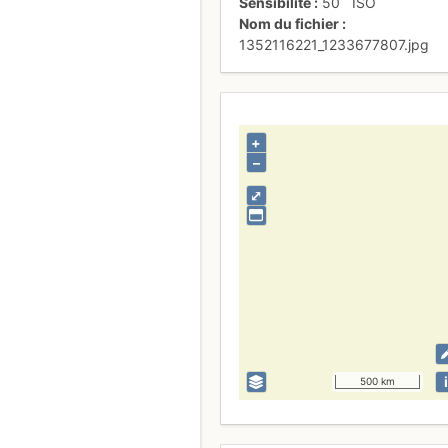
Sensibilité
50
ISO
Nom du fichier
1352116221_1233677807.jpg
+
–
⤢
i
500 km