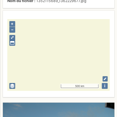
Nom du fichier
1352115689_1362229677.jpg
+
–
⤢
i
500 km