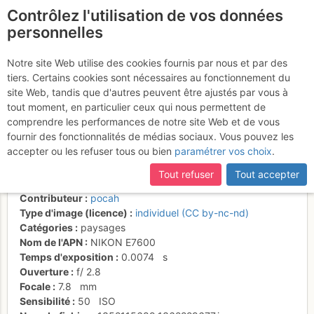
Contrôlez l'utilisation de vos données
fr
personnelles
Lever de soleil sur
Notre site Web utilise des cookies fournis par nous et par des
tiers. Certains cookies sont nécessaires au fonctionnement du
l'arête des Quatres ânes de
site Web, tandis que d'autres peuvent être ajustés par vous à
la Dent Blanche
tout moment, en particulier ceux qui nous permettent de
comprendre les performances de notre site Web et de vous
fournir des fonctionnalités de médias sociaux. Vous pouvez les
accepter ou les refuser tous ou bien
paramétrer vos choix
.
Activités
Tout refuser
Tout accepter
Date/heure
30 nov. 1999 00:00
Contributeur
pocah
Type d'image (licence)
individuel (CC by-nc-nd)
Catégories
paysages
Nom de l'APN
NIKON E7600
Temps d'exposition
0.0074
s
Ouverture
f/
2.8
Focale
7.8
mm
Sensibilité
50
ISO