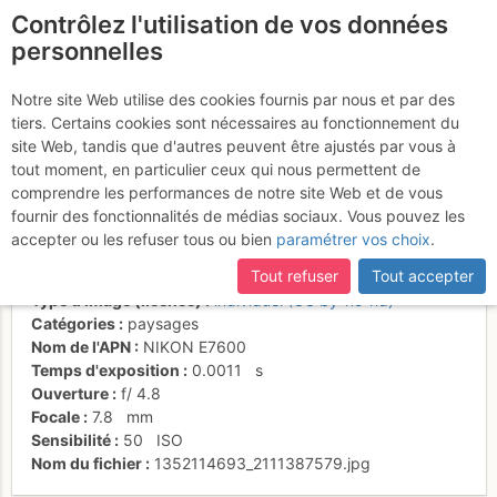
Contrôlez l'utilisation de vos données
fr
personnelles
Vue sur Mont rose et
Notre site Web utilise des cookies fournis par nous et par des
tiers. Certains cookies sont nécessaires au fonctionnement du
Lyskamm
site Web, tandis que d'autres peuvent être ajustés par vous à
tout moment, en particulier ceux qui nous permettent de
comprendre les performances de notre site Web et de vous
fournir des fonctionnalités de médias sociaux. Vous pouvez les
Activités
accepter ou les refuser tous ou bien
paramétrer vos choix
.
Date/heure
30 nov. 1999 00:00
Tout refuser
Tout accepter
Contributeur
pocah
Type d'image (licence)
individuel (CC by-nc-nd)
Catégories
paysages
Nom de l'APN
NIKON E7600
Temps d'exposition
0.0011
s
Ouverture
f/
4.8
Focale
7.8
mm
Sensibilité
50
ISO
Nom du fichier
1352114693_2111387579.jpg