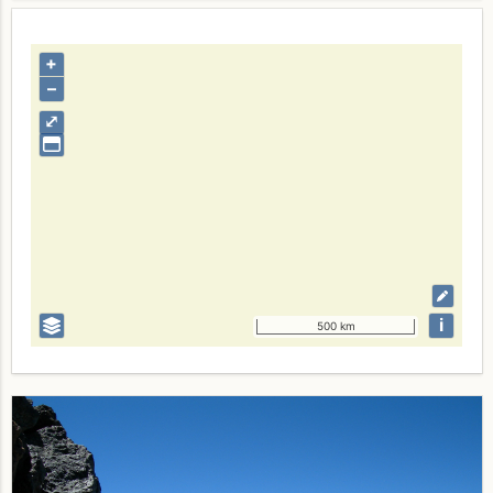
+
–
⤢
i
500 km