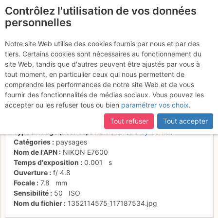
Contrôlez l'utilisation de vos données
fr
personnelles
Derrière nous , les
Notre site Web utilise des cookies fournis par nous et par des
tiers. Certains cookies sont nécessaires au fonctionnement du
arêtes neigeuses
site Web, tandis que d'autres peuvent être ajustés par vous à
tout moment, en particulier ceux qui nous permettent de
comprendre les performances de notre site Web et de vous
fournir des fonctionnalités de médias sociaux. Vous pouvez les
Activités
accepter ou les refuser tous ou bien
paramétrer vos choix
.
Date/heure
30 nov. 1999 00:00
Tout refuser
Tout accepter
Contributeur
pocah
Type d'image (licence)
individuel (CC by-nc-nd)
Catégories
paysages
Nom de l'APN
NIKON E7600
Temps d'exposition
0.001
s
Ouverture
f/
4.8
Focale
7.8
mm
Sensibilité
50
ISO
Nom du fichier
1352114575_117187534.jpg