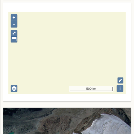
+
–
⤢
i
500 km