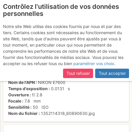
Contrôlez l'utilisation de vos données
fr
personnelles
Täschhütte
Notre site Web utilise des cookies fournis par nous et par des
tiers. Certains cookies sont nécessaires au fonctionnement du
site Web, tandis que d'autres peuvent être ajustés par vous à
tout moment, en particulier ceux qui nous permettent de
Activités
comprendre les performances de notre site Web et de vous
fournir des fonctionnalités de médias sociaux. Vous pouvez les
Date/heure
30 nov. 1999 00:00
accepter ou les refuser tous ou bien
paramétrer vos choix
.
Contributeur
pocah
Type d'image (licence)
individuel (CC by-nc-nd)
Tout refuser
Tout accepter
Catégories
refuge/cabane
Nom de l'APN
NIKON E7600
Temps d'exposition
0.0131
s
Ouverture
f/
2.8
Focale
7.8
mm
Sensibilité
50
ISO
Nom du fichier
1352114318_60890630.jpg