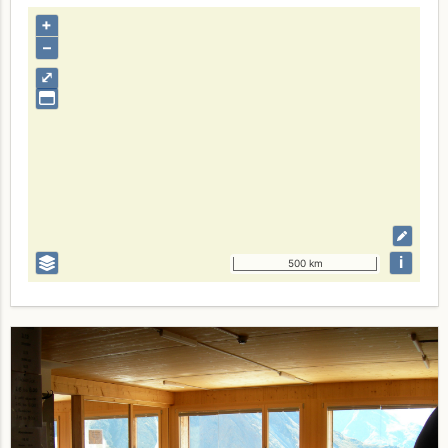
+
–
⤢
i
500 km