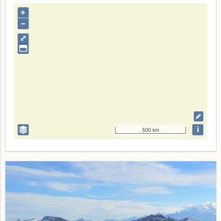
+
–
⤢
i
500 km