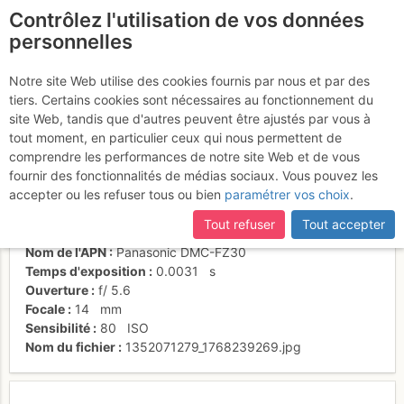
Contrôlez l'utilisation de vos données
fr
personnelles
Suite à une récente et importante mise à jour du site,
si
Arcalod et Aravis
certaines pages ne sont plus accessibles, manquantes ou
Notre site Web utilise des cookies fournis par nous et par des
incomplètes, déconnectez-vous puis reconnectez-vous à votre
tiers. Certains cookies sont nécessaires au fonctionnement du
compte sur le site.
site Web, tandis que d'autres peuvent être ajustés par vous à
tout moment, en particulier ceux qui nous permettent de
Activités
comprendre les performances de notre site Web et de vous
fournir des fonctionnalités de médias sociaux. Vous pouvez les
Date/heure
30 nov. 1999 00:00
accepter ou les refuser tous ou bien
paramétrer vos choix
.
Contributeur
zeitun
Type d'image (licence)
collaboratif (CC by-sa)
Tout refuser
Tout accepter
Catégories
paysages
Nom de l'APN
Panasonic DMC-FZ30
Temps d'exposition
0.0031
s
Ouverture
f/
5.6
Focale
14
mm
Sensibilité
80
ISO
Nom du fichier
1352071279_1768239269.jpg