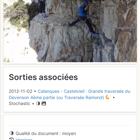
Sorties associées
2012-11-02 •
Calanques - Castelvieil : Grande traversée du
Devenson 4ème partie (ou Traversée Ramond)
•
Stochastic •
Qualité du document
moyen
Versions