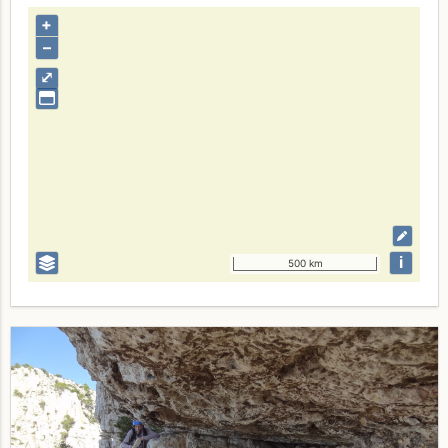
+
–
⤢
i
500 km