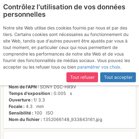
Contrôlez l'utilisation de vos données
fr
personnelles
Passage super gazeux
Notre site Web utilise des cookies fournis par nous et par des
tiers. Certains cookies sont nécessaires au fonctionnement du
site Web, tandis que d'autres peuvent être ajustés par vous à
tout moment, en particulier ceux qui nous permettent de
Activités
comprendre les performances de notre site Web et de vous
fournir des fonctionnalités de médias sociaux. Vous pouvez les
Date/heure
2 nov. 2012 13:36
accepter ou les refuser tous ou bien
paramétrer vos choix
.
Contributeur
Stochastic
Type d'image (licence)
individuel (CC by-nc-nd)
Tout refuser
Tout accepter
Catégories
paysages
Nom de l'APN
SONY DSC-HX9V
Temps d'exposition
0.005
s
Ouverture
f/
3.3
Focale
4.3
mm
Sensibilité
100
ISO
Nom du fichier
1352066148_933843161.jpg