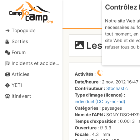
Contrôlez 
Notre site Web ut
nécessaires au f
Topoguide
tout moment, en 
site Web et de v
Sorties
Les falaise
refuser tous ou b
Forum
Incidents et accidents
Activités
Articles
Date/heure
2 nov. 2012 16:47
YETI
Contributeur
Stochastic
Type d'image (licence)
Itinévert
individuel (CC by-nc-nd)
Catégories
paysages
Nom de l'APN
SONY DSC-HX9
Temps d'exposition
0.0013
Ouverture
f/
3.3
Focale
4.3
mm