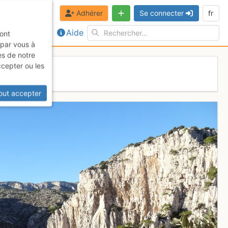
Adhérer
Se connecter
fr
Aide
sont
 par vous à
es de notre
ccepter ou les
out accepter