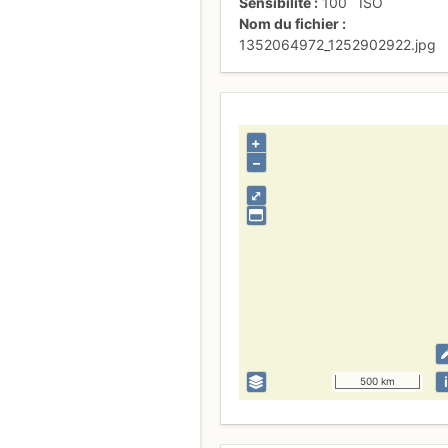
Sensibilité
100
ISO
Nom du fichier
1352064972_1252902922.jpg
+
–
⤢
i
500 km