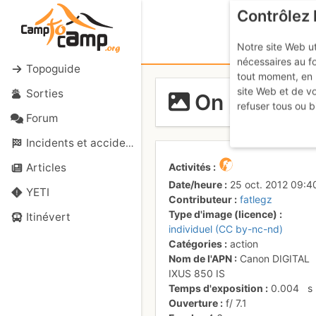
Contrôlez 
Notre site Web ut
nécessaires au f
Topoguide
tout moment, en 
site Web et de v
Sorties
On prend le 
refuser tous ou b
Forum
Incidents et accidents
Activités
Articles
Date/heure
25 oct. 2012 09:4
YETI
Contributeur
fatlegz
Type d'image (licence)
Itinévert
individuel (CC by-nc-nd)
Catégories
action
Nom de l'APN
Canon DIGITAL
IXUS 850 IS
Temps d'exposition
0.004
s
Ouverture
f/
7.1