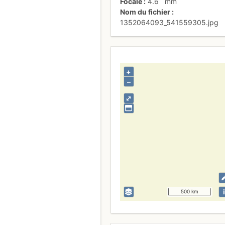
Focale
4.6
mm
Nom du fichier
1352064093_541559305.jpg
+
–
⤢
i
500 km