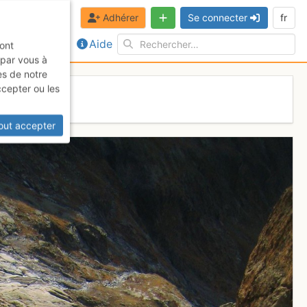
Adhérer
Se connecter
fr
Aide
sont
 par vous à
es de notre
ccepter ou les
out accepter