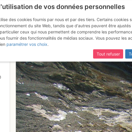
l'utilisation de vos données personnelles
ilise des cookies fournis par nous et par des tiers. Certains cookies 
onctionnement du site Web, tandis que d'autres peuvent être ajustés
particulier ceux qui nous permettent de comprendre les performanc
ous fournir des fonctionnalités de médias sociaux. Vous pouvez les a
soleil dans L6
ien
paramétrer vos choix
.
Tout refuser
T
0