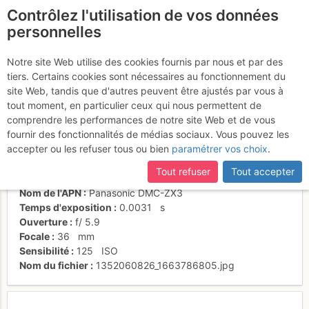
Contrôlez l'utilisation de vos données
fr
personnelles
Faune locale
Notre site Web utilise des cookies fournis par nous et par des
tiers. Certains cookies sont nécessaires au fonctionnement du
site Web, tandis que d'autres peuvent être ajustés par vous à
tout moment, en particulier ceux qui nous permettent de
Activités
comprendre les performances de notre site Web et de vous
fournir des fonctionnalités de médias sociaux. Vous pouvez les
Date/heure
2 nov. 2012 15:59
accepter ou les refuser tous ou bien
paramétrer vos choix
.
Contributeur
yoyonel
Type d'image (licence)
individuel (CC by-nc-nd)
Tout refuser
Tout accepter
Catégories
faune
Nom de l'APN
Panasonic DMC-ZX3
Temps d'exposition
0.0031
s
Ouverture
f/
5.9
Focale
36
mm
Sensibilité
125
ISO
Nom du fichier
1352060826_1663786805.jpg