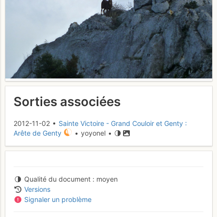
Sorties associées
2012-11-02 •
Sainte Victoire - Grand Couloir et Genty :
Arête de Genty
• yoyonel •
Qualité du document
moyen
Versions
Signaler un problème