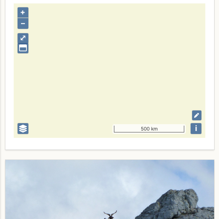
+
–
⤢
i
500 km