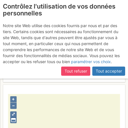
Contrôlez l'utilisation de vos données
fr
personnelles
Descente
Notre site Web utilise des cookies fournis par nous et par des
tiers. Certains cookies sont nécessaires au fonctionnement du
site Web, tandis que d'autres peuvent être ajustés par vous à
tout moment, en particulier ceux qui nous permettent de
Activités
comprendre les performances de notre site Web et de vous
fournir des fonctionnalités de médias sociaux. Vous pouvez les
Contributeur
Oasis94
accepter ou les refuser tous ou bien
paramétrer vos choix
.
Type d'image (licence)
individuel (CC by-nc-nd)
Catégories
descente
Tout refuser
Tout accepter
Nom du fichier
1352055261_1639408173.jpg
+
–
⤢