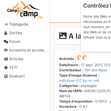
Contrôlez 
Notre site Web ut
nécessaires au f
Topoguide
tout moment, en 
site Web et de v
Sorties
A la fin de l
refuser tous ou b
Forum
Incidents et accidents
Activités
Articles
Date/heure
17 sept. 2012 12:5
YETI
Contributeur
Yéti des Alpes
Type d'image (licence)
Itinévert
individuel (CC by-nc-nd)
Catégories
paysages
Nom de l'APN
NIKON COOLPI
AW100
Temps d'exposition
0.0013
Ouverture
f/
4.1