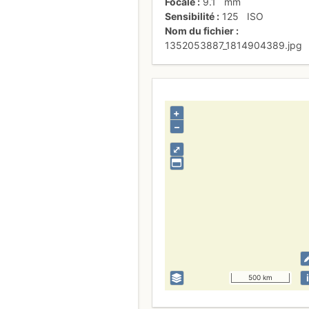
Focale
9.1
mm
Sensibilité
125
ISO
Nom du fichier
1352053887_1814904389.jpg
+
–
⤢
i
500 km