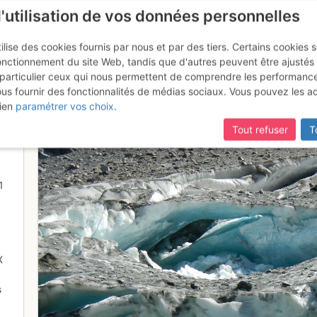
l'utilisation de vos données personnelles
ilise des cookies fournis par nous et par des tiers. Certains cookies 
onctionnement du site Web, tandis que d'autres peuvent être ajustés
particulier ceux qui nous permettent de comprendre les performanc
ous fournir des fonctionnalités de médias sociaux. Vous pouvez les a
a langue glaciaire
ien
paramétrer vos choix
.
Tout refuser
T
1
X
s