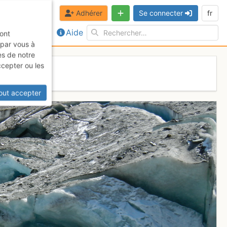
Adhérer
Se connecter
fr
Aide
sont
 par vous à
es de notre
ccepter ou les
out accepter