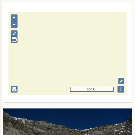
+
–
⤢
i
500 km