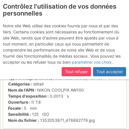
Contrôlez l'utilisation de vos données
fr
personnelles
Petit col rocheux avant
Notre site Web utilise des cookies fournis par nous et par des
tiers. Certains cookies sont nécessaires au fonctionnement du
le sommet
site Web, tandis que d'autres peuvent être ajustés par vous à
tout moment, en particulier ceux qui nous permettent de
comprendre les performances de notre site Web et de vous
fournir des fonctionnalités de médias sociaux. Vous pouvez les
Activités
accepter ou les refuser tous ou bien
paramétrer vos choix
.
Date/heure
17 sept. 2012 10:41
Tout refuser
Tout accepter
Contributeur
Yéti des Alpes
Type d'image (licence)
individuel (CC by-nc-nd)
Catégories
détail
Nom de l'APN
NIKON COOLPIX AW100
Temps d'exposition
0.0013
s
Ouverture
f/
7.8
Focale
5
mm
Sensibilité
125
ISO
Nom du fichier
1352053871_476892779.jpg