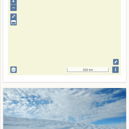
+
–
⤢
i
500 km