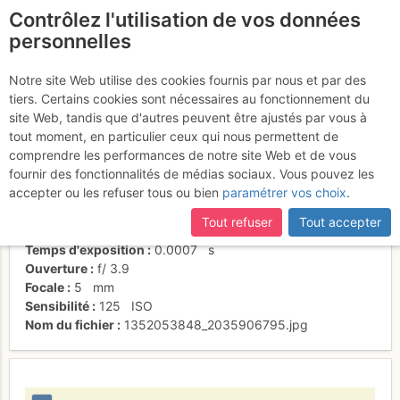
Contrôlez l'utilisation de vos données
fr
personnelles
Au sommet
Notre site Web utilise des cookies fournis par nous et par des
tiers. Certains cookies sont nécessaires au fonctionnement du
site Web, tandis que d'autres peuvent être ajustés par vous à
tout moment, en particulier ceux qui nous permettent de
Activités
comprendre les performances de notre site Web et de vous
fournir des fonctionnalités de médias sociaux. Vous pouvez les
Date/heure
17 sept. 2012 09:30
accepter ou les refuser tous ou bien
paramétrer vos choix
.
Contributeur
Yéti des Alpes
Type d'image (licence)
individuel (CC by-nc-nd)
Tout refuser
Tout accepter
Nom de l'APN
NIKON COOLPIX AW100
Temps d'exposition
0.0007
s
Ouverture
f/
3.9
Focale
5
mm
Sensibilité
125
ISO
Nom du fichier
1352053848_2035906795.jpg