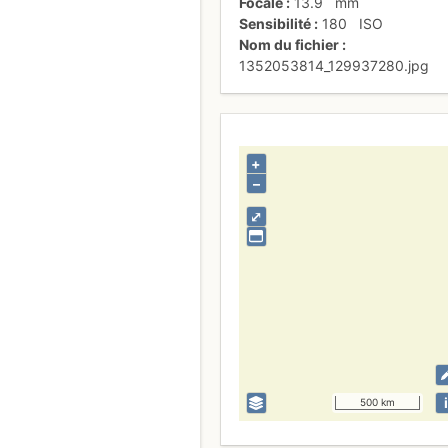
Focale
13.9
mm
Sensibilité
180
ISO
Nom du fichier
1352053814_129937280.jpg
+
–
⤢
i
500 km