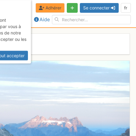
Adhérer
Se connecter
fr
Aide
sont
 par vous à
es de notre
ccepter ou les
out accepter