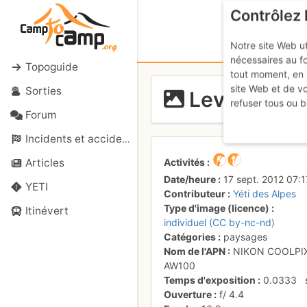
Contrôlez 
Notre site Web ut
nécessaires au f
Topoguide
tout moment, en 
site Web et de v
Sorties
Lever de sol
refuser tous ou b
Forum
Incidents et accidents
Activités
Articles
Date/heure
17 sept. 2012 07:1
YETI
Contributeur
Yéti des Alpes
Type d'image (licence)
Itinévert
individuel (CC by-nc-nd)
Catégories
paysages
Nom de l'APN
NIKON COOLPI
AW100
Temps d'exposition
0.0333
Ouverture
f/
4.4