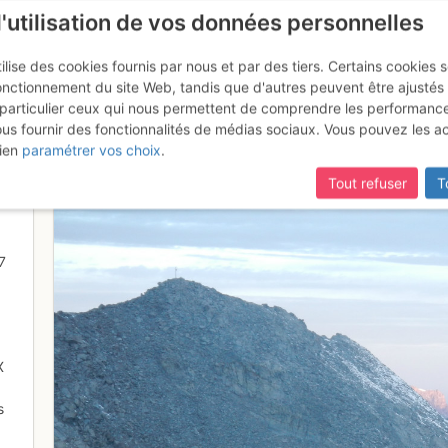
l'utilisation de vos données personnelles
ilise des cookies fournis par nous et par des tiers. Certains cookies 
onctionnement du site Web, tandis que d'autres peuvent être ajustés
particulier ceux qui nous permettent de comprendre les performanc
ous fournir des fonctionnalités de médias sociaux. Vous pouvez les a
eil sur les Dent du Midi
ien
paramétrer vos choix
.
Tout refuser
T
7
X
s