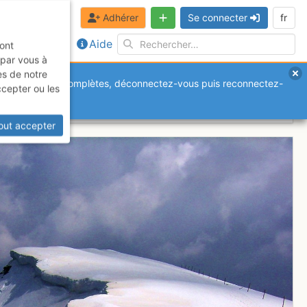
Adhérer
Se connecter
fr
Aide
sont
 par vous à
es de notre
anquantes ou incomplètes, déconnectez-vous puis reconnectez-
ccepter ou les
out accepter