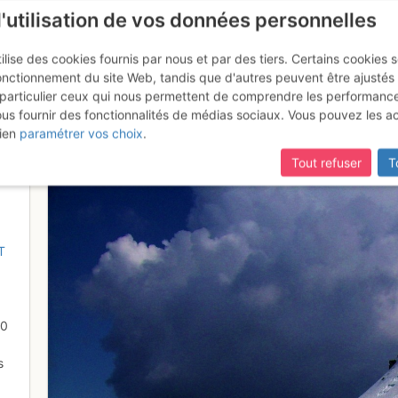
l'utilisation de vos données personnelles
ilise des cookies fournis par nous et par des tiers. Certains cookies 
onctionnement du site Web, tandis que d'autres peuvent être ajustés
particulier ceux qui nous permettent de comprendre les performanc
mise à jour du site,
si certaines pages ne sont plus accessibles, m
ous fournir des fonctionnalités de médias sociaux. Vous pouvez les a
rniches côté nord
ien
paramétrer vos choix
.
Tout refuser
T
T
50
s