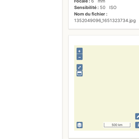
Focale
6
mm
Sensibilité
50
ISO
Nom du fichier
1352049096_1651323734.jpg
+
–
⤢
i
500 km