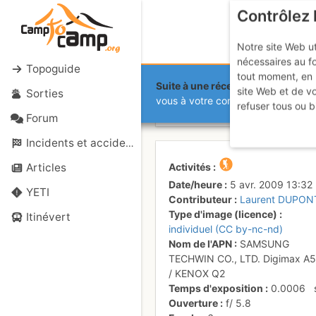
Contrôlez 
Notre site Web ut
nécessaires au f
Topoguide
tout moment, en 
Suite à une récente et importante 
site Web et de v
Sorties
Quelques co
vous à votre compte sur le site.
refuser tous ou b
Forum
Incidents et accidents
Activités
Articles
Date/heure
5 avr. 2009 13:32
YETI
Contributeur
Laurent DUPON
Type d'image (licence)
Itinévert
individuel (CC by-nc-nd)
Nom de l'APN
SAMSUNG
TECHWIN CO., LTD. Digimax A
/ KENOX Q2
Temps d'exposition
0.0006
Ouverture
f/
5.8