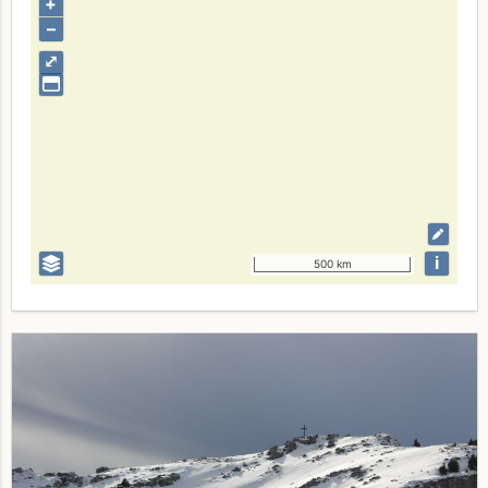
+
–
⤢
i
500 km