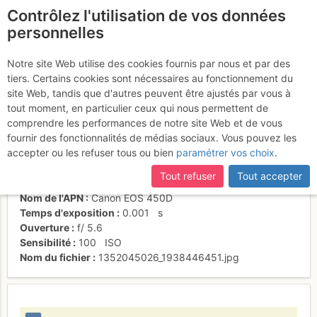
Contrôlez l'utilisation de vos données
fr
personnelles
Roc des Tours
Notre site Web utilise des cookies fournis par nous et par des
tiers. Certains cookies sont nécessaires au fonctionnement du
site Web, tandis que d'autres peuvent être ajustés par vous à
tout moment, en particulier ceux qui nous permettent de
Activités
comprendre les performances de notre site Web et de vous
fournir des fonctionnalités de médias sociaux. Vous pouvez les
Date/heure
3 nov. 2012 15:02
accepter ou les refuser tous ou bien
paramétrer vos choix
.
Contributeur
Stephane Peiti
Type d'image (licence)
collaboratif (CC by-sa)
Tout refuser
Tout accepter
Catégories
paysages
Nom de l'APN
Canon EOS 450D
Temps d'exposition
0.001
s
Ouverture
f/
5.6
Sensibilité
100
ISO
Nom du fichier
1352045026_1938446451.jpg