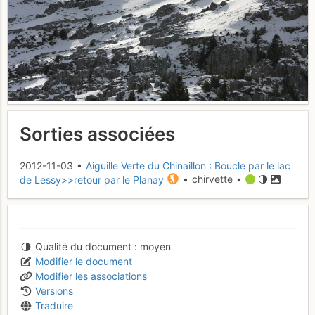
Sorties associées
2012-11-03 •
Aiguille Verte du Chinaillon : Boucle par le lac
de Lessy>>retour par le Planay
• chirvette •
Qualité du document
moyen
Modifier le document
Modifier les associations
Versions
Traduire