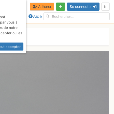
Adhérer
Se connecter
fr
Aide
sont
 par vous à
es de notre
ccepter ou les
out accepter