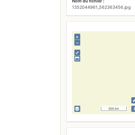
Nom du fichier
1352044961_562363456.jpg
+
–
⤢
i
500 km