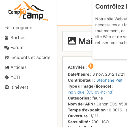
Contrôlez 
Notre site Web ut
nécessaires au f
Topoguide
tout moment, en 
site Web et de v
Sorties
Mais c'est q
refuser tous ou b
Forum
Incidents et accidents
Activités
Articles
Date/heure
3 nov. 2012 12:21
YETI
Contributeur
Stephane Peiti
Type d'image (licence)
Itinévert
individuel (CC by-nc-nd)
Catégories
faune
Nom de l'APN
Canon EOS 450
Temps d'exposition
0.0016
Ouverture
f/
11
Sensibilité
200
ISO