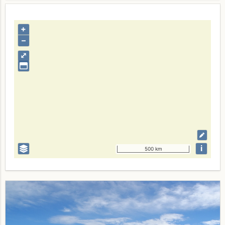
+
–
⤢
i
500 km