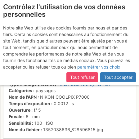
Contrôlez l'utilisation de vos données
fr
personnelles
Le sommet avec sa croix
Notre site Web utilise des cookies fournis par nous et par des
tiers. Certains cookies sont nécessaires au fonctionnement du
et son banc.
site Web, tandis que d'autres peuvent être ajustés par vous à
tout moment, en particulier ceux qui nous permettent de
comprendre les performances de notre site Web et de vous
fournir des fonctionnalités de médias sociaux. Vous pouvez les
Activités
accepter ou les refuser tous ou bien
paramétrer vos choix
.
Date/heure
3 nov. 2012 14:45
Tout refuser
Tout accepter
Contributeur
Perrin
Type d'image (licence)
individuel (CC by-nc-nd)
Catégories
paysages
Nom de l'APN
NIKON COOLPIX P7000
Temps d'exposition
0.0012
s
Ouverture
f/
5
Focale
6
mm
Sensibilité
100
ISO
Nom du fichier
1352038636_828596815.jpg