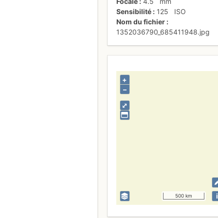
Focale
4.5
mm
Sensibilité
125
ISO
Nom du fichier
1352036790_685411948.jpg
+
–
⤢
i
500 km