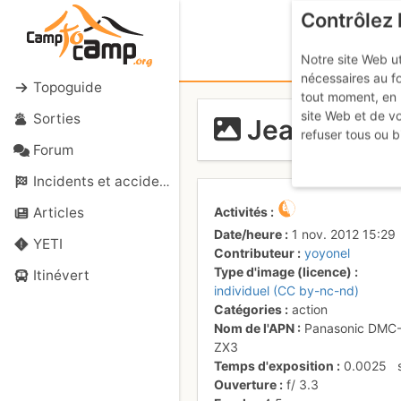
Contrôlez 
Notre site Web ut
nécessaires au f
Topoguide
tout moment, en 
site Web et de v
Sorties
Jean-Marie 
refuser tous ou b
Forum
Incidents et accidents
Activités
Articles
Date/heure
1 nov. 2012 15:29
YETI
Contributeur
yoyonel
Type d'image (licence)
Itinévert
individuel (CC by-nc-nd)
Catégories
action
Nom de l'APN
Panasonic DMC
ZX3
Temps d'exposition
0.0025
Ouverture
f/
3.3