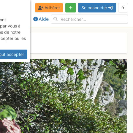
Adhérer
Se connecter
fr
Aide
sont
 par vous à
es de notre
ccepter ou les
out accepter