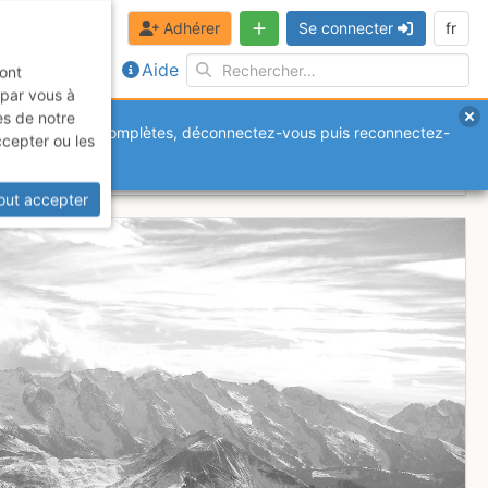
Adhérer
Se connecter
fr
Aide
sont
 par vous à
es de notre
anquantes ou incomplètes, déconnectez-vous puis reconnectez-
ccepter ou les
out accepter