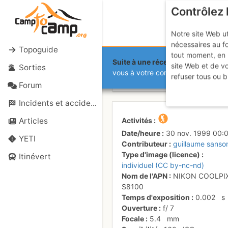
Contrôlez 
Notre site Web ut
nécessaires au f
Topoguide
tout moment, en 
Suite à une récente et importante 
site Web et de v
Sorties
Aravis
vous à votre compte sur le site.
refuser tous ou b
Forum
Incidents et accidents
Activités
Articles
Date/heure
30 nov. 1999 00:
YETI
Contributeur
guillaume sanso
Type d'image (licence)
Itinévert
individuel (CC by-nc-nd)
Nom de l'APN
NIKON COOLPI
S8100
Temps d'exposition
0.002
s
Ouverture
f/
7
Focale
5.4
mm