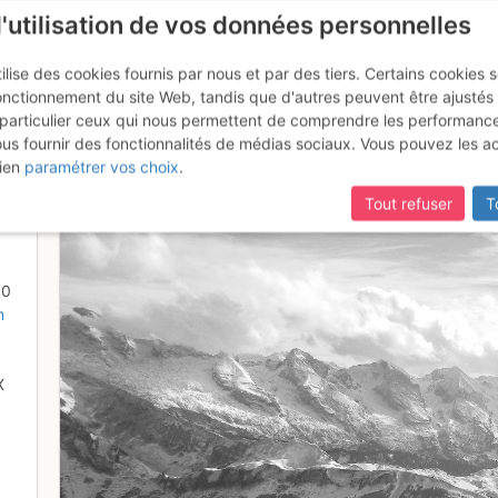
l'utilisation de vos données personnelles
ilise des cookies fournis par nous et par des tiers. Certains cookies 
onctionnement du site Web, tandis que d'autres peuvent être ajustés
particulier ceux qui nous permettent de comprendre les performanc
mise à jour du site,
si certaines pages ne sont plus accessibles, m
ous fournir des fonctionnalités de médias sociaux. Vous pouvez les a
ien
paramétrer vos choix
.
Tout refuser
T
00
n
X