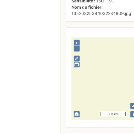
Sensibilité
160
ISO
Nom du fichier
1352032539_1032284809.jpg
+
–
⤢
i
500 km