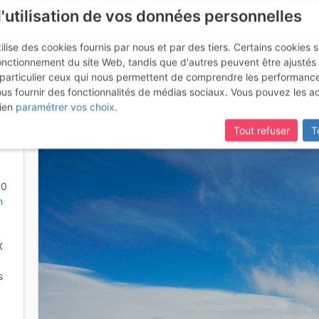
l'utilisation de vos données personnelles
ilise des cookies fournis par nous et par des tiers. Certains cookies 
onctionnement du site Web, tandis que d'autres peuvent être ajustés
particulier ceux qui nous permettent de comprendre les performanc
mise à jour du site,
si certaines pages ne sont plus accessibles, m
ous fournir des fonctionnalités de médias sociaux. Vous pouvez les a
e
ien
paramétrer vos choix
.
Tout refuser
T
00
n
X
s