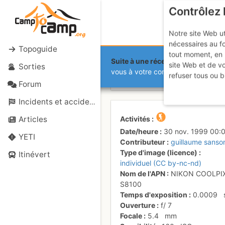
Contrôlez 
Notre site Web ut
nécessaires au f
Topoguide
tout moment, en 
Suite à une récente et importante 
site Web et de v
Sorties
Lac de Peyr
vous à votre compte sur le site.
refuser tous ou b
Forum
Incidents et accidents
Activités
Articles
Date/heure
30 nov. 1999 00:
YETI
Contributeur
guillaume sanso
Type d'image (licence)
Itinévert
individuel (CC by-nc-nd)
Nom de l'APN
NIKON COOLPI
S8100
Temps d'exposition
0.0009
Ouverture
f/
7
Focale
5.4
mm