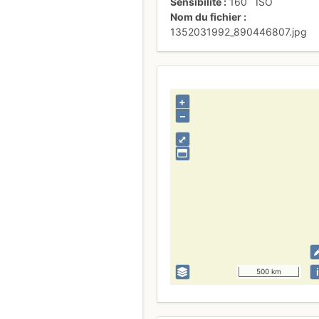
Sensibilité
160
ISO
Nom du fichier
1352031992_890446807.jpg
+
–
⤢
i
500 km