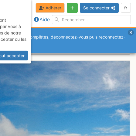
Adhérer
Se connecter
fr
Aide
sont
 par vous à
es de notre
anquantes ou incomplètes, déconnectez-vous puis reconnectez-
ccepter ou les
out accepter