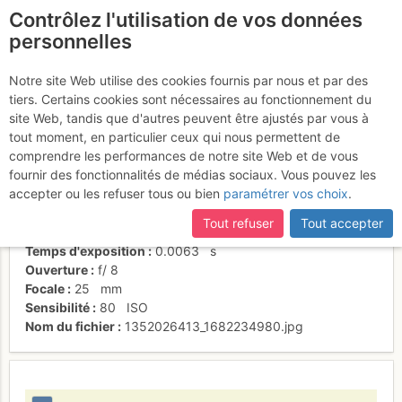
Contrôlez l'utilisation de vos données
fr
personnelles
Marco mentre firma
Notre site Web utilise des cookies fournis par nous et par des
tiers. Certains cookies sont nécessaires au fonctionnement du
site Web, tandis que d'autres peuvent être ajustés par vous à
tout moment, en particulier ceux qui nous permettent de
Activités
comprendre les performances de notre site Web et de vous
fournir des fonctionnalités de médias sociaux. Vous pouvez les
Date/heure
2 nov. 2012 13:36
accepter ou les refuser tous ou bien
paramétrer vos choix
.
Contributeur
gerry
Type d'image (licence)
individuel (CC by-nc-nd)
Tout refuser
Tout accepter
Nom de l'APN
Canon PowerShot G9
Temps d'exposition
0.0063
s
Ouverture
f/
8
Focale
25
mm
Sensibilité
80
ISO
Nom du fichier
1352026413_1682234980.jpg