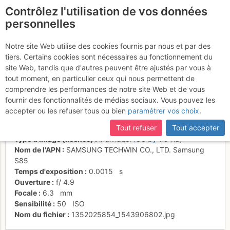
Contrôlez l'utilisation de vos données
fr
personnelles
Sous la grande face
Notre site Web utilise des cookies fournis par nous et par des
tiers. Certains cookies sont nécessaires au fonctionnement du
sud-est
site Web, tandis que d'autres peuvent être ajustés par vous à
tout moment, en particulier ceux qui nous permettent de
comprendre les performances de notre site Web et de vous
fournir des fonctionnalités de médias sociaux. Vous pouvez les
Activités
accepter ou les refuser tous ou bien
paramétrer vos choix
.
Date/heure
31 mai 2008 03:06
Tout refuser
Tout accepter
Contributeur
Laurent DUPONT
Type d'image (licence)
individuel (CC by-nc-nd)
Nom de l'APN
SAMSUNG TECHWIN CO., LTD. Samsung
S85
Temps d'exposition
0.0015
s
Ouverture
f/
4.9
Focale
6.3
mm
Sensibilité
50
ISO
Nom du fichier
1352025854_1543906802.jpg