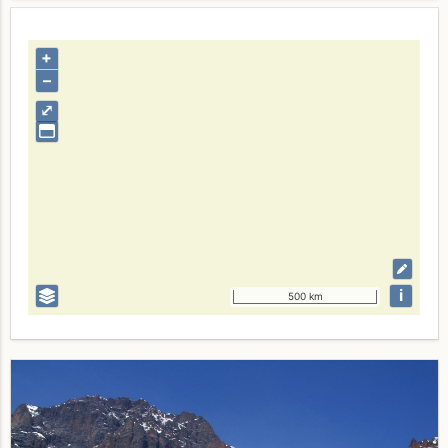
+
–
⤢
i
500 km