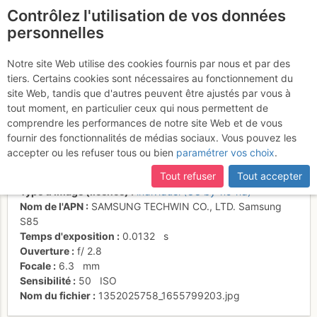
Contrôlez l'utilisation de vos données
fr
personnelles
La face sud-est des
Notre site Web utilise des cookies fournis par nous et par des
tiers. Certains cookies sont nécessaires au fonctionnement du
Rouies, à l'aube
site Web, tandis que d'autres peuvent être ajustés par vous à
tout moment, en particulier ceux qui nous permettent de
comprendre les performances de notre site Web et de vous
fournir des fonctionnalités de médias sociaux. Vous pouvez les
Activités
accepter ou les refuser tous ou bien
paramétrer vos choix
.
Date/heure
30 mai 2008 19:42
Tout refuser
Tout accepter
Contributeur
Laurent DUPONT
Type d'image (licence)
individuel (CC by-nc-nd)
Nom de l'APN
SAMSUNG TECHWIN CO., LTD. Samsung
S85
Temps d'exposition
0.0132
s
Ouverture
f/
2.8
Focale
6.3
mm
Sensibilité
50
ISO
Nom du fichier
1352025758_1655799203.jpg