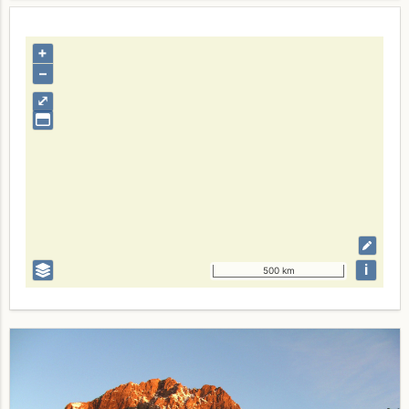
+
–
⤢
i
500 km