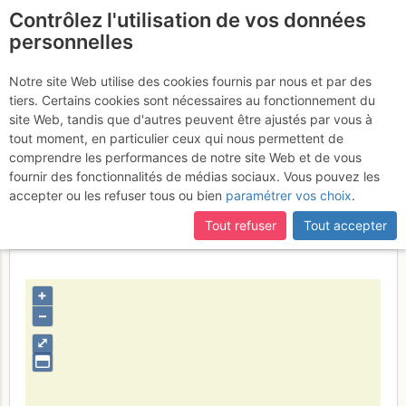
Contrôlez l'utilisation de vos données
fr
personnelles
Trace
Notre site Web utilise des cookies fournis par nous et par des
tiers. Certains cookies sont nécessaires au fonctionnement du
site Web, tandis que d'autres peuvent être ajustés par vous à
tout moment, en particulier ceux qui nous permettent de
Activités
comprendre les performances de notre site Web et de vous
fournir des fonctionnalités de médias sociaux. Vous pouvez les
Contributeur
guillaume sanson
accepter ou les refuser tous ou bien
paramétrer vos choix
.
Type d'image (licence)
individuel (CC by-nc-nd)
Nom du fichier
1352026238_90706744.jpg
Tout refuser
Tout accepter
+
–
⤢