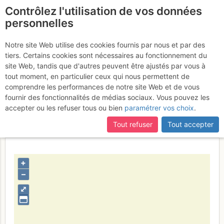
Contrôlez l'utilisation de vos données
fr
personnelles
Lac de Peyre
Notre site Web utilise des cookies fournis par nous et par des
tiers. Certains cookies sont nécessaires au fonctionnement du
site Web, tandis que d'autres peuvent être ajustés par vous à
tout moment, en particulier ceux qui nous permettent de
Activités
comprendre les performances de notre site Web et de vous
fournir des fonctionnalités de médias sociaux. Vous pouvez les
Contributeur
guillaume sanson
accepter ou les refuser tous ou bien
paramétrer vos choix
.
Type d'image (licence)
individuel (CC by-nc-nd)
Nom du fichier
1352026169_675582556.jpg
Tout refuser
Tout accepter
+
–
⤢