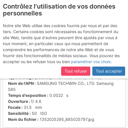
Contrôlez l'utilisation de vos données
fr
personnelles
Une marmotte au
Notre site Web utilise des cookies fournis par nous et par des
tiers. Certains cookies sont nécessaires au fonctionnement du
garde-à-vous
site Web, tandis que d'autres peuvent être ajustés par vous à
tout moment, en particulier ceux qui nous permettent de
comprendre les performances de notre site Web et de vous
fournir des fonctionnalités de médias sociaux. Vous pouvez les
Activités
accepter ou les refuser tous ou bien
paramétrer vos choix
.
Date/heure
31 mai 2008 22:55
Tout refuser
Tout accepter
Contributeur
Laurent DUPONT
Type d'image (licence)
individuel (CC by-nc-nd)
Nom de l'APN
SAMSUNG TECHWIN CO., LTD. Samsung
S85
Temps d'exposition
0.0022
s
Ouverture
f/
4.6
Focale
31.5
mm
Sensibilité
50
ISO
Nom du fichier
1352025295_885025797.jpg