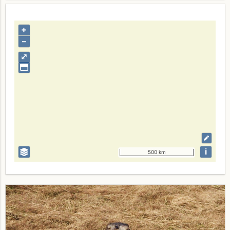
+
–
⤢
i
500 km