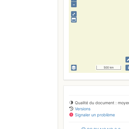
–
⤢
i
500 km
Qualité du document
moye
Versions
Signaler un problème