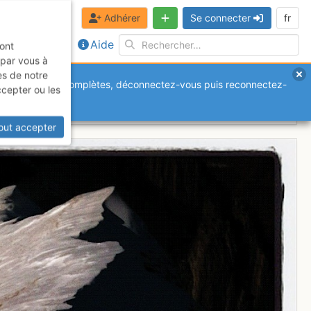
Adhérer
Se connecter
fr
Aide
sont
 par vous à
es de notre
anquantes ou incomplètes, déconnectez-vous puis reconnectez-
ccepter ou les
out accepter