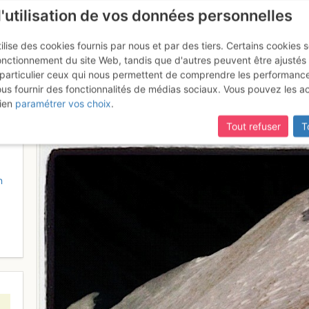
l'utilisation de vos données personnelles
ilise des cookies fournis par nous et par des tiers. Certains cookies 
onctionnement du site Web, tandis que d'autres peuvent être ajustés
particulier ceux qui nous permettent de comprendre les performanc
mise à jour du site,
si certaines pages ne sont plus accessibles, m
ous fournir des fonctionnalités de médias sociaux. Vous pouvez les a
r le col
ien
paramétrer vos choix
.
Tout refuser
T
n