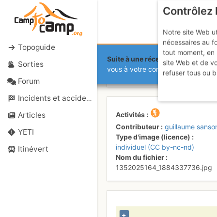
Contrôlez 
Notre site Web ut
nécessaires au f
Topoguide
tout moment, en 
Suite à une récente et importante 
site Web et de v
Sorties
Descente su
vous à votre compte sur le site.
refuser tous ou b
Forum
Incidents et accidents
Activités
Articles
Contributeur
guillaume sanso
YETI
Type d'image (licence)
individuel (CC by-nc-nd)
Itinévert
Nom du fichier
1352025164_1884337736.jpg
+