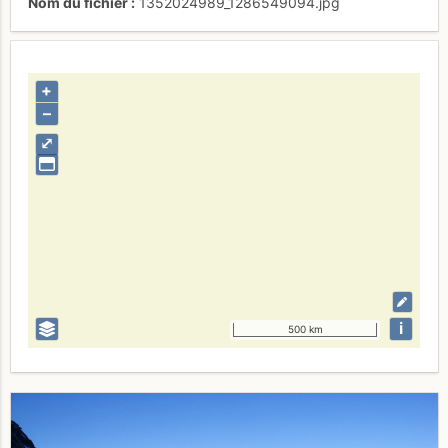
Nom du fichier
1352024989_1286549094.jpg
+
–
⤢
i
500 km