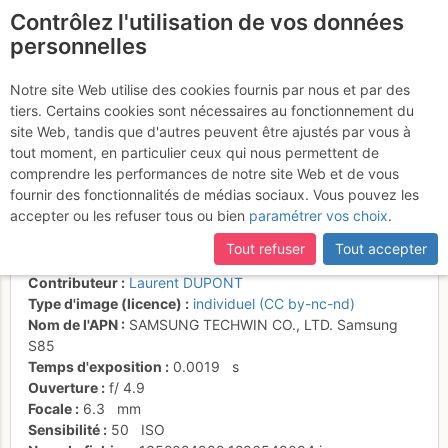
Contrôlez l'utilisation de vos données
fr
personnelles
Montée dans la face
Notre site Web utilise des cookies fournis par nous et par des
tiers. Certains cookies sont nécessaires au fonctionnement du
ouest, sous le Roc des
site Web, tandis que d'autres peuvent être ajustés par vous à
Saint-Pères
tout moment, en particulier ceux qui nous permettent de
comprendre les performances de notre site Web et de vous
fournir des fonctionnalités de médias sociaux. Vous pouvez les
accepter ou les refuser tous ou bien
paramétrer vos choix
.
Activités
Tout refuser
Tout accepter
Date/heure
23 juin 2008 21:29
Contributeur
Laurent DUPONT
Type d'image (licence)
individuel (CC by-nc-nd)
Nom de l'APN
SAMSUNG TECHWIN CO., LTD. Samsung
S85
Temps d'exposition
0.0019
s
Ouverture
f/
4.9
Focale
6.3
mm
Sensibilité
50
ISO