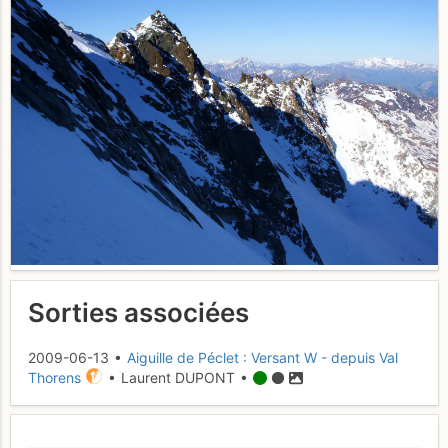
Sorties associées
2009-06-13 •
Aiguille de Péclet : Versant W - depuis Val
Thorens
• Laurent DUPONT •