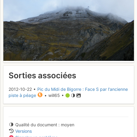
Sorties associées
2012-10-22 •
Pic du Midi de Bigorre : Face S par l'ancienne
piste à péage
• will65 •
Qualité du document
moyen
Versions