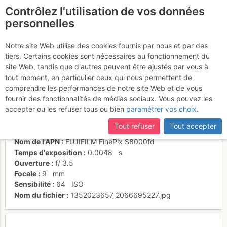
Contrôlez l'utilisation de vos données
fr
personnelles
Pic du Midi
Notre site Web utilise des cookies fournis par nous et par des
tiers. Certains cookies sont nécessaires au fonctionnement du
site Web, tandis que d'autres peuvent être ajustés par vous à
tout moment, en particulier ceux qui nous permettent de
Activités
comprendre les performances de notre site Web et de vous
fournir des fonctionnalités de médias sociaux. Vous pouvez les
Date/heure
22 oct. 2012 09:59
accepter ou les refuser tous ou bien
paramétrer vos choix
.
Contributeur
will65
Type d'image (licence)
individuel (CC by-nc-nd)
Tout refuser
Tout accepter
Catégories
paysages
Nom de l'APN
FUJIFILM FinePix S8000fd
Temps d'exposition
0.0048
s
Ouverture
f/
3.5
Focale
9
mm
Sensibilité
64
ISO
Nom du fichier
1352023657_2066695227.jpg