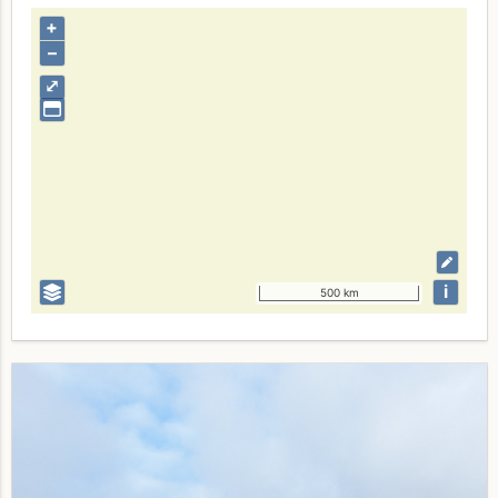
+
–
⤢
i
500 km