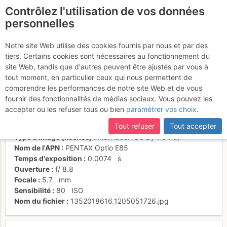
Contrôlez l'utilisation de vos données
fr
personnelles
Combe nord de
Notre site Web utilise des cookies fournis par nous et par des
tiers. Certains cookies sont nécessaires au fonctionnement du
chavasse
site Web, tandis que d'autres peuvent être ajustés par vous à
tout moment, en particulier ceux qui nous permettent de
comprendre les performances de notre site Web et de vous
fournir des fonctionnalités de médias sociaux. Vous pouvez les
Activités
accepter ou les refuser tous ou bien
paramétrer vos choix
.
Date/heure
3 nov. 2012 12:39
Tout refuser
Tout accepter
Contributeur
nico111
Type d'image (licence)
individuel (CC by-nc-nd)
Nom de l'APN
PENTAX Optio E85
Temps d'exposition
0.0074
s
Ouverture
f/
8.8
Focale
5.7
mm
Sensibilité
80
ISO
Nom du fichier
1352018616_1205051726.jpg