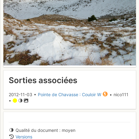
Sorties associées
2012-11-03 •
Pointe de Chavasse : Couloir W
• nico111
•
Qualité du document
moyen
Versions