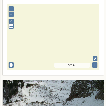
+
–
⤢
i
500 km