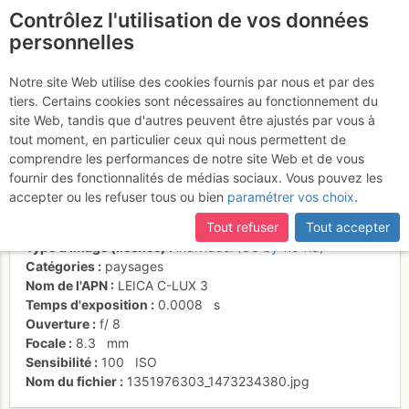
Contrôlez l'utilisation de vos données
fr
personnelles
Mont Blanc et hommes
Notre site Web utilise des cookies fournis par nous et par des
tiers. Certains cookies sont nécessaires au fonctionnement du
rouges
site Web, tandis que d'autres peuvent être ajustés par vous à
tout moment, en particulier ceux qui nous permettent de
comprendre les performances de notre site Web et de vous
fournir des fonctionnalités de médias sociaux. Vous pouvez les
Activités
accepter ou les refuser tous ou bien
paramétrer vos choix
.
Date/heure
3 nov. 2012 14:13
Tout refuser
Tout accepter
Contributeur
Andrey
Type d'image (licence)
individuel (CC by-nc-nd)
Catégories
paysages
Nom de l'APN
LEICA C-LUX 3
Temps d'exposition
0.0008
s
Ouverture
f/
8
Focale
8.3
mm
Sensibilité
100
ISO
Nom du fichier
1351976303_1473234380.jpg