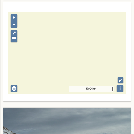
+
–
⤢
i
500 km