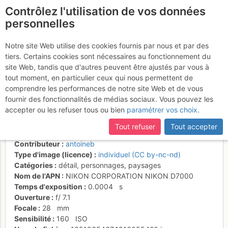
Contrôlez l'utilisation de vos données
fr
personnelles
Antoineb sommet
Notre site Web utilise des cookies fournis par nous et par des
tiers. Certains cookies sont nécessaires au fonctionnement du
Grande Jumelle, au fond
site Web, tandis que d'autres peuvent être ajustés par vous à
Eiger Mönch Jungfrau
tout moment, en particulier ceux qui nous permettent de
comprendre les performances de notre site Web et de vous
fournir des fonctionnalités de médias sociaux. Vous pouvez les
accepter ou les refuser tous ou bien
paramétrer vos choix
.
Activités
Tout refuser
Tout accepter
Date/heure
19 oct. 2012 13:30
Contributeur
antoineb
Type d'image (licence)
individuel (CC by-nc-nd)
Catégories
détail
,
personnages
,
paysages
Nom de l'APN
NIKON CORPORATION NIKON D7000
Temps d'exposition
0.0004
s
Ouverture
f/
7.1
Focale
28
mm
Sensibilité
160
ISO