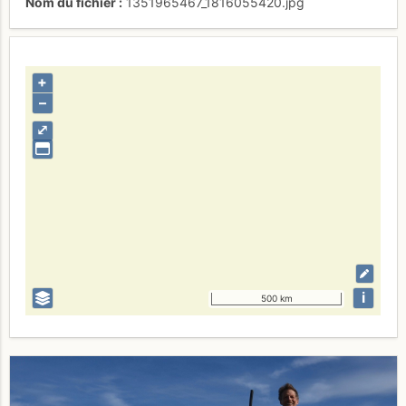
Nom du fichier
1351965467_1816055420.jpg
+
–
⤢
i
500 km