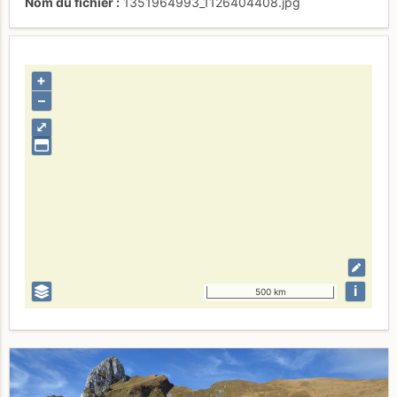
Nom du fichier
1351964993_1126404408.jpg
+
–
⤢
i
500 km