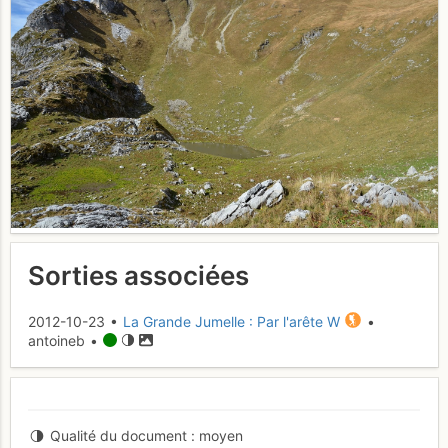
Sorties associées
2012-10-23 •
La Grande Jumelle : Par l'arête W
•
antoineb •
Qualité du document
moyen