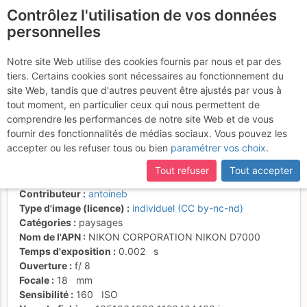
Contrôlez l'utilisation de vos données
fr
personnelles
Mont Gardy 2201m vu
Notre site Web utilise des cookies fournis par nous et par des
tiers. Certains cookies sont nécessaires au fonctionnement du
depuis au dessus du chalet
site Web, tandis que d'autres peuvent être ajustés par vous à
de la Combe
tout moment, en particulier ceux qui nous permettent de
comprendre les performances de notre site Web et de vous
fournir des fonctionnalités de médias sociaux. Vous pouvez les
accepter ou les refuser tous ou bien
paramétrer vos choix
.
Activités
Tout refuser
Tout accepter
Date/heure
19 oct. 2012 12:12
Contributeur
antoineb
Type d'image (licence)
individuel (CC by-nc-nd)
Catégories
paysages
Nom de l'APN
NIKON CORPORATION NIKON D7000
Temps d'exposition
0.002
s
Ouverture
f/
8
Focale
18
mm
Sensibilité
160
ISO