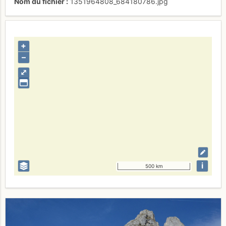
Nom du fichier
1351964808_684180786.jpg
+
–
⤢
i
500 km