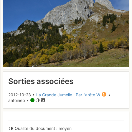
Sorties associées
2012-10-23 •
La Grande Jumelle : Par l'arête W
•
antoineb •
Qualité du document
moyen