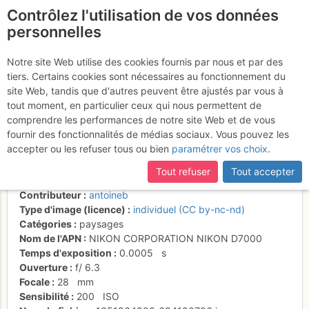
Contrôlez l'utilisation de vos données
fr
personnelles
Grande Jumelle 2215m
Notre site Web utilise des cookies fournis par nous et par des
tiers. Certains cookies sont nécessaires au fonctionnement du
(gauche) et Petite Jumelle
site Web, tandis que d'autres peuvent être ajustés par vous à
2182m
tout moment, en particulier ceux qui nous permettent de
comprendre les performances de notre site Web et de vous
fournir des fonctionnalités de médias sociaux. Vous pouvez les
accepter ou les refuser tous ou bien
paramétrer vos choix
.
Activités
Tout refuser
Tout accepter
Date/heure
19 oct. 2012 10:37
Contributeur
antoineb
Type d'image (licence)
individuel (CC by-nc-nd)
Catégories
paysages
Nom de l'APN
NIKON CORPORATION NIKON D7000
Temps d'exposition
0.0005
s
Ouverture
f/
6.3
Focale
28
mm
Sensibilité
200
ISO