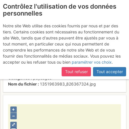
Contrôlez l'utilisation de vos données
fr
personnelles
Le mauvais temps
Notre site Web utilise des cookies fournis par nous et par des
tiers. Certains cookies sont nécessaires au fonctionnement du
arrive, et le redoux...
site Web, tandis que d'autres peuvent être ajustés par vous à
tout moment, en particulier ceux qui nous permettent de
comprendre les performances de notre site Web et de vous
fournir des fonctionnalités de médias sociaux. Vous pouvez les
Activités
accepter ou les refuser tous ou bien
paramétrer vos choix
.
Contributeur
Fred Vionnet-Grimpisme
Tout refuser
Tout accepter
Type d'image (licence)
individuel (CC by-nc-nd)
Catégories
paysages
Nom du fichier
1351963983_826367324.jpg
+
–
⤢