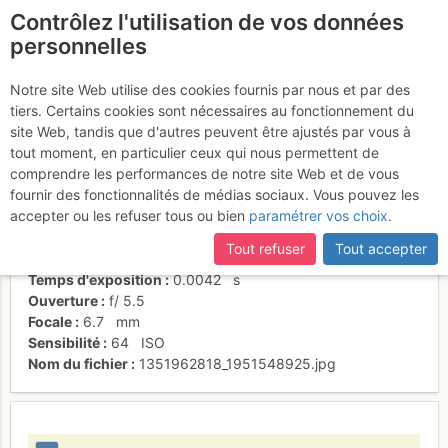
Contrôlez l'utilisation de vos données
fr
personnelles
Annie qui sort de L3
Notre site Web utilise des cookies fournis par nous et par des
tiers. Certains cookies sont nécessaires au fonctionnement du
site Web, tandis que d'autres peuvent être ajustés par vous à
tout moment, en particulier ceux qui nous permettent de
Activités
comprendre les performances de notre site Web et de vous
fournir des fonctionnalités de médias sociaux. Vous pouvez les
Date/heure
3 nov. 2012 12:54
accepter ou les refuser tous ou bien
paramétrer vos choix
.
Contributeur
sandrine-tetard
Type d'image (licence)
individuel (CC by-nc-nd)
Tout refuser
Tout accepter
Nom de l'APN
NIKON COOLPIX L20
Temps d'exposition
0.0042
s
Ouverture
f/
5.5
Focale
6.7
mm
Sensibilité
64
ISO
Nom du fichier
1351962818_1951548925.jpg