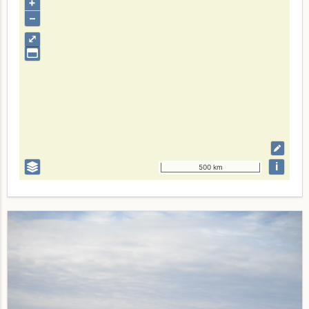
+
–
⤢
i
500 km