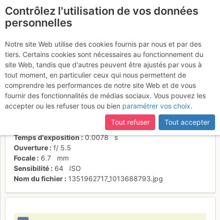
Contrôlez l'utilisation de vos données
fr
personnelles
L1 Annie en action
Notre site Web utilise des cookies fournis par nous et par des
tiers. Certains cookies sont nécessaires au fonctionnement du
site Web, tandis que d'autres peuvent être ajustés par vous à
tout moment, en particulier ceux qui nous permettent de
Activités
comprendre les performances de notre site Web et de vous
fournir des fonctionnalités de médias sociaux. Vous pouvez les
Date/heure
3 nov. 2012 11:30
accepter ou les refuser tous ou bien
paramétrer vos choix
.
Contributeur
sandrine-tetard
Type d'image (licence)
individuel (CC by-nc-nd)
Tout refuser
Tout accepter
Nom de l'APN
NIKON COOLPIX L20
Temps d'exposition
0.0078
s
Ouverture
f/
5.5
Focale
6.7
mm
Sensibilité
64
ISO
Nom du fichier
1351962717_1013688793.jpg