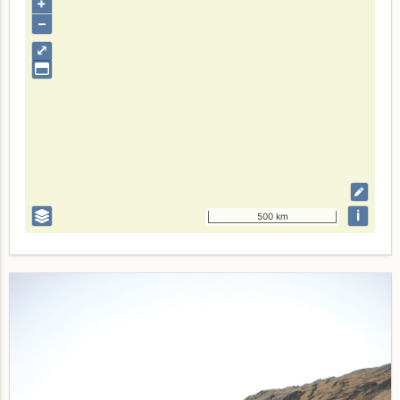
+
–
⤢
i
500 km