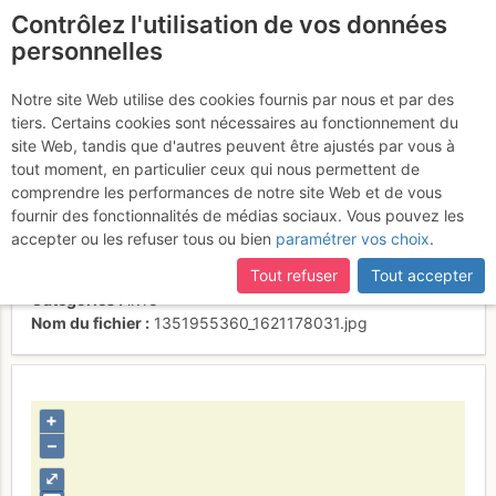
Contrôlez l'utilisation de vos données
fr
personnelles
Double couverture
Notre site Web utilise des cookies fournis par nous et par des
tiers. Certains cookies sont nécessaires au fonctionnement du
d'Abécédaire de l'Escalade
site Web, tandis que d'autres peuvent être ajustés par vous à
tout moment, en particulier ceux qui nous permettent de
comprendre les performances de notre site Web et de vous
fournir des fonctionnalités de médias sociaux. Vous pouvez les
Activités
accepter ou les refuser tous ou bien
paramétrer vos choix
.
Contributeur
alexduchablais
Tout refuser
Tout accepter
Type d'image (licence)
droit d'auteur
Catégories
livre
Nom du fichier
1351955360_1621178031.jpg
+
–
⤢