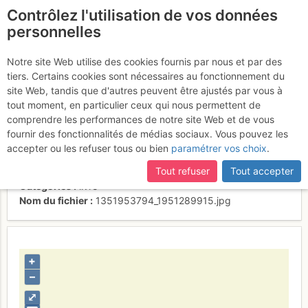
Contrôlez l'utilisation de vos données
fr
personnelles
Double couverture de
Notre site Web utilise des cookies fournis par nous et par des
tiers. Certains cookies sont nécessaires au fonctionnement du
Des Rails et Dérives
site Web, tandis que d'autres peuvent être ajustés par vous à
tout moment, en particulier ceux qui nous permettent de
comprendre les performances de notre site Web et de vous
fournir des fonctionnalités de médias sociaux. Vous pouvez les
Activités
accepter ou les refuser tous ou bien
paramétrer vos choix
.
Contributeur
alexduchablais
Tout refuser
Tout accepter
Type d'image (licence)
droit d'auteur
Catégories
livre
Nom du fichier
1351953794_1951289915.jpg
+
–
⤢